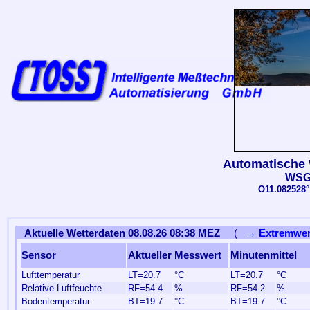
Automatische 
WSG
O11.082528°
Aktuelle Wetterdaten 08.08.26 08:38 MEZ
(
→ Extremwer
Sensor
Aktueller Messwert
Minutenmittel
Lufttemperatur
LT=20.7
°C
LT=20.7
°C
Relative Luftfeuchte
RF=54.4
%
RF=54.2
%
Bodentemperatur
BT=19.7
°C
BT=19.7
°C