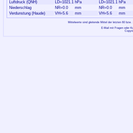
Luftdruck (QNH)
LD=1021.1
hPa
LD=1021.1
hPa
Niederschlag
NR=0.0
mm
NR=0.0
mm
Verdunstung (Haude)
VH=5.6
mm
VH=5.6
mm
Mittelwerte sind gleitende Mittel der letzten 60 bz
E-Mail mit Fragen oder 
Copyr